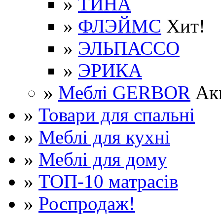
»
ТИНА
»
ФЛЭЙМС
Хит!
»
ЭЛЬПАССО
»
ЭРИКА
»
Меблі GERBOR
Ак
»
Товари для спальні
»
Меблі для кухні
»
Меблі для дому
»
ТОП-10 матрасів
»
Роспродаж!