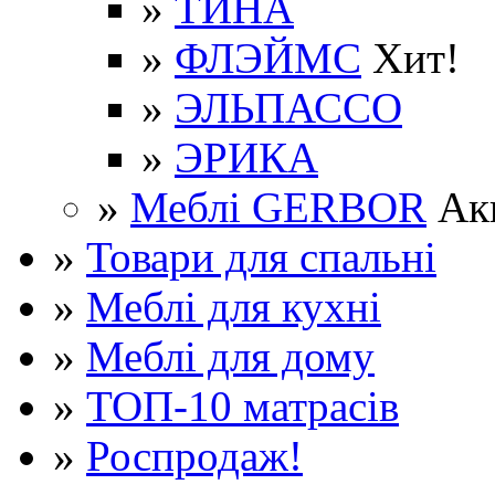
»
ТИНА
»
ФЛЭЙМС
Хит!
»
ЭЛЬПАССО
»
ЭРИКА
»
Меблі GERBOR
Ак
»
Товари для спальні
»
Меблі для кухні
»
Меблі для дому
»
ТОП-10 матрасів
»
Роспродаж!