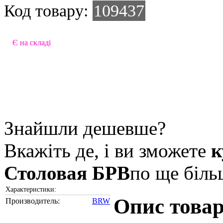
Код товару:
109437
Є на складі
Знайшли дешевше?
Вкажіть де, і ви зможете
Столовая БРВ
по ще біль
Характеристики:
Опис тов
Производитель:
BRW