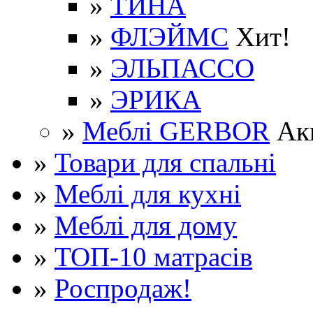
»
ТИНА
»
ФЛЭЙМС
Хит!
»
ЭЛЬПАССО
»
ЭРИКА
»
Меблі GERBOR
Ак
»
Товари для спальні
»
Меблі для кухні
»
Меблі для дому
»
ТОП-10 матрасів
»
Роспродаж!